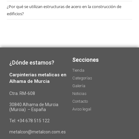
¿Por qué se utilizan estructuras de acero en la construcción de
edificios?
Secciones
Secciones
Secciones
¿Dónde estamos?
Tienda
Carpinterias metalicas en
Categorías
Alhama de Murcia
Galería
Ctra. RM-608
Noticias
Contacto
30840 Alhama de Murcia
Aviso legal
(Murcia) – España
Tel:
+34 678 515 122
metalcon@metalcon.com.es